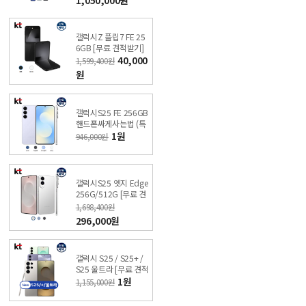
갤럭시Z 플립7 FE 25
6GB [무료 견적받기]
싼올레폰
40,000
1,599,400원
원
갤럭시S25 FE 256GB
핸드폰싸게사는법 (특
가폰 신청) KT샵 직영
1원
946,000원
점
갤럭시S25 엣지 Edge
256G/512G [무료 견
적받기] 싼올레폰
1,698,400원
296,000원
갤럭시 S25 / S25+ /
S25 울트라 [무료 견적
받기] 싼올레폰
1원
1,155,000원