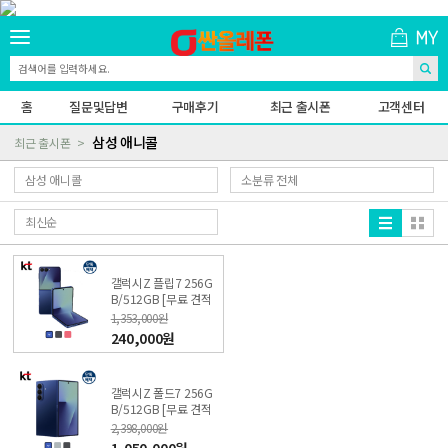
홈
질문및답변
구매후기
최근 출시폰
고객센터
삼성 애니콜
최근 출시폰
갤럭시Z 플립7 256G
B/512GB [무료 견적
받기] 싼올레폰
1,353,000원
240,000원
갤럭시Z 폴드7 256G
B/512GB [무료 견적
받기] 싼올레폰
2,398,000원
1,050,000원