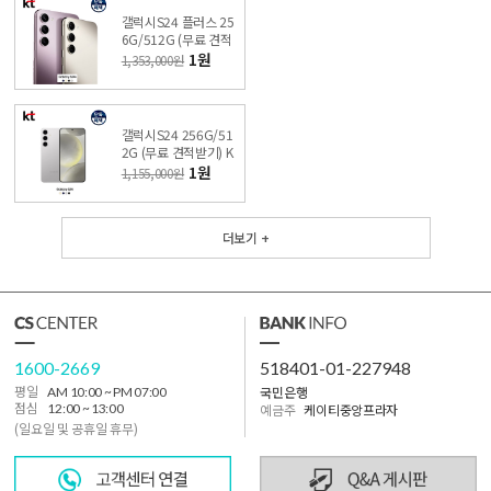
갤럭시S24 플러스 25
6G/512G (무료 견적
받기) KT 온라인샵 싼
1원
1,353,000원
올레폰
갤럭시S24 256G/51
2G (무료 견적받기) K
T 온라인샵 싼올레폰
1원
1,155,000원
더보기 +
1600-2669
518401-01-227948
국민은행
평일
AM 10:00 ~ PM 07:00
점심
12:00 ~ 13:00
예금주
케이티중앙프라자
(일요일 및 공휴일 휴무)