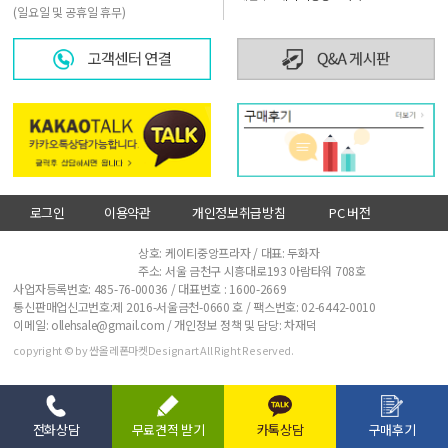
(일요일 및 공휴일 휴무)
로그인
이용약관
개인정보취급방침
PC 버전
사업자정보확인
상호: 케이티중앙프라자 / 대표: 두화자
주소: 서울 금천구 시흥대로193 아람타워 708호
사업자등록번호: 485-76-00036 / 대표번호 :
1600-2669
통신판매업신고번호:제 2016-서울금천-0660 호 / 팩스번호: 02-6442-0010
이메일: ollehsale@gmail.com / 개인정보 정책 및 담당: 차재덕
copyright © by 싼올레폰마켓Designart All Right Reserved.
전화상담
무료견적 받기
카톡상담
구매후기