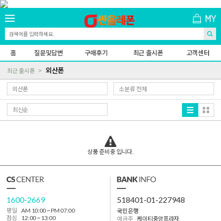
홈
질문및답변
구매후기
최근 출시폰
고객센터
외산폰
최근 출시폰
상품 준비중 입니다.
1600-2669
518401-01-227948
국민은행
평일
AM 10:00 ~ PM 07:00
점심
12:00 ~ 13:00
예금주
케이티중앙프라자