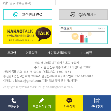
(일요일 및 공휴일 휴무)
로그인
이용약관
개인정보취급방침
PC 버전
사업자정보확인
상호: 케이티중앙프라자 / 대표: 두화자
주소: 서울 금천구 시흥대로193 아람타워 708호
사업자등록번호: 485-76-00036 / 대표번호 :
1600-2669
통신판매업신고번호:제 2016-서울금천-0660 호 / 팩스번호: 02-6442-0010
이메일: ollehsale@gmail.com / 개인정보 정책 및 담당: 차재덕
copyright © by 싼올레폰마켓Designart All Right Reserved.
전화상담
무료견적 받기
카톡상담
구매후기