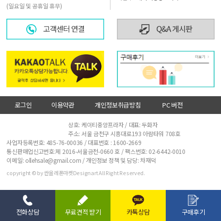
(일요일 및 공휴일 휴무)
로그인
이용약관
개인정보취급방침
PC 버전
사업자정보확인
상호: 케이티중앙프라자 / 대표: 두화자
주소: 서울 금천구 시흥대로193 아람타워 708호
사업자등록번호: 485-76-00036 / 대표번호 :
1600-2669
통신판매업신고번호:제 2016-서울금천-0660 호 / 팩스번호: 02-6442-0010
이메일: ollehsale@gmail.com / 개인정보 정책 및 담당: 차재덕
copyright © by 싼올레폰마켓Designart All Right Reserved.
전화상담
무료견적 받기
카톡상담
구매후기