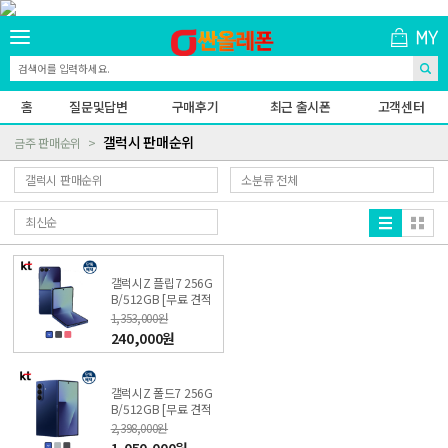
홈
질문및답변
구매후기
최근 출시폰
고객센터
갤럭시 판매순위
금주 판매순위
갤럭시Z 플립7 256G
B/512GB [무료 견적
받기] 싼올레폰
1,353,000원
240,000원
갤럭시Z 폴드7 256G
B/512GB [무료 견적
받기] 싼올레폰
2,398,000원
1,050,000원