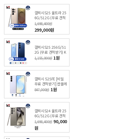
갤럭시S25 울트라 25
6G/512G (무료 견적
받기) KT 온라인샵 싼
1,698,400원
올레폰
299,000원
갤럭시S25 256G/51
2G (무료 견적받기) K
T 온라인샵 싼올레폰
1원
1,155,000원
갤럭시 S25FE [비밀
무료 견적받기] 싼올레
폰
1원
847,000원
갤럭시S24 울트라 25
6G/512G (무료 견적
받기) KT 온라인샵 싼
90,000
1,698,400원
올레폰
원