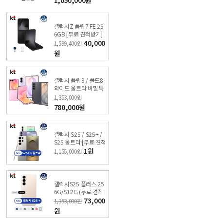
갤럭시Z 플립7 FE 25
6GB [무료 견적받기]
싼올레폰
40,000
1,599,400원
원
갤럭시 플립8 / 폴드8
와이드 울트라 비밀특
가폰 KT 온라인샵
1,353,000원
780,000원
갤럭시 S25 / S25+ /
S25 울트라 [무료 견적
받기] 싼올레폰
1원
1,155,000원
갤럭시S25 플러스 25
6G/512G (무료 견적
받기) KT 온라인샵 싼
73,000
1,353,000원
올레폰
원