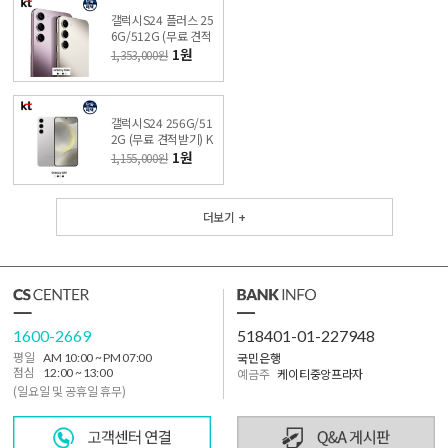
갤럭시S24 플러스 25
6G/512G (무료 견적
받기) KT 온라인샵 싼
1원
1,353,000원
올레폰
갤럭시S24 256G/51
2G (무료 견적받기) K
T 온라인샵 싼올레폰
1원
1,155,000원
더보기 +
1600-2669
518401-01-227948
국민은행
평일
AM 10:00 ~ PM 07:00
점심
12:00 ~ 13:00
예금주
케이티중앙프라자
(일요일 및 공휴일 휴무)