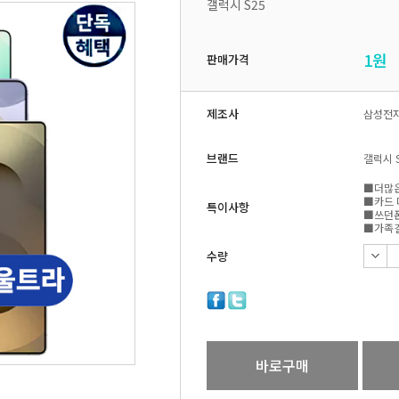
갤럭시 S25
1
원
판매가격
제조사
삼성전
브랜드
갤럭시 
■더많은
■카드 
특이사항
■쓰던폰
■가족결
수량
바로구매