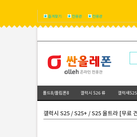
즐겨찾기
전용관
전용관
폴드8/플립폰8
갤럭시 S26 류
갤럭새S25
갤럭시 S25 / S25+ / S25 울트라 [무