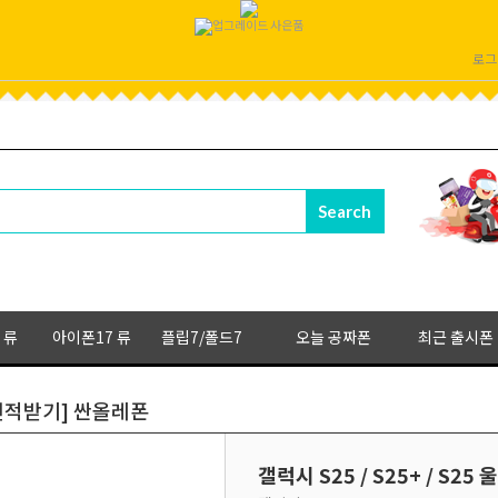
로그
 류
아이폰17 류
플립7/폴드7
오늘 공짜폰
최근 출시폰
료 견적받기] 싼올레폰
갤럭시 S25 / S25+ / S