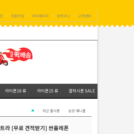
인
회원가입
마이페이지
장바구니
고객센터
아이폰16 류
아이폰15 류
갤럭시폰 SALE
최근 출시폰
삼성 애니콜
25 울트라 [무료 견적받기] 싼올레폰