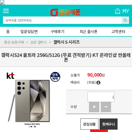
홈
질문및답변
구매후기
최근 출시폰
고객센터
갤럭시 S 시리즈
통큰 공동구매
삼성 갤럭시
갤럭시S24 울트라 256G/512G (무료 견적받기) KT 온라인샵 싼올레
폰
90,000
상품가
원
배송비
(무료)
수량
관심상품
장바구니