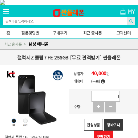
홈
질문및답변
구매후기
최근 출시폰
고객센터
삼성 애니콜
최근 출시폰
갤럭시Z 플립7 FE 256GB [무료 견적받기] 싼올레폰
40,000
상품가
원
배송비
(무료)
수량
관심상품
장바구니
구매하기
갤럭시 플립7 FE, SM-F761NK