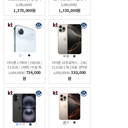
받기] 싼올레폰
폰 KT직영점 싼올레폰
2,398,000원
1,980,000원
1,370,000원
1,330,000원
아이폰 17에어 ( 256GB /
아이폰 16프로맥스 - 256/
512GB / 1테라 ) 비밀 특
512GB/1TB [무료 견적받
가폰 KT직영점 싼올레폰
기] 싼올레폰
734,000
330,000
1,584,000원
1,892,000원
원
원