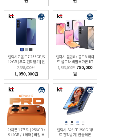
원
원
갤럭시Z 폴드7 256GB/5
갤럭시 플립8 / 폴드8 와이
12GB [무료 견적받기] 싼
드 울트라 비밀특가폰 KT
올레폰
온라인샵
780,000
2,398,000원
1,353,000원
1,050,000원
원
아이폰 17프로 ( 256GB /
갤럭시 S25 FE 256G [무
512GB / 1테라 ) 비밀 특
료 견적받기] 싼올레폰