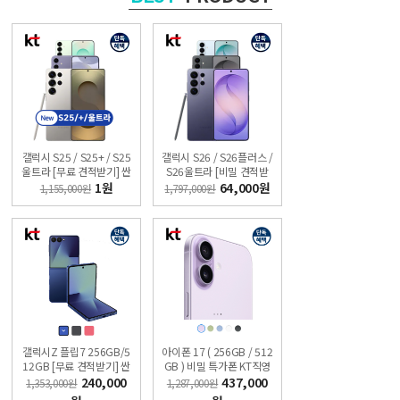
갤럭시 S25 / S25+ / S25
갤럭시 S26 / S26플러스 /
울트라 [무료 견적받기] 싼
S26울트라 [비밀 견적받
올레폰
기] 싼올레폰
1원
64,000원
1,155,000원
1,797,000원
갤럭시Z 플립7 256GB/5
아이폰 17 ( 256GB / 512
12GB [무료 견적받기] 싼
GB ) 비밀 특가폰 KT직영
올레폰
점 싼올레폰
240,000
437,000
1,353,000원
1,287,000원