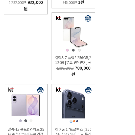
가폰 KT직영점 싼올레폰
932,000
1원
1,782,000원
946,000원
원
갤럭시Z 플립8 256GB/5
12GB [무료 견적받기] 싼
올레폰
780,000
1,399,200원
원
갤럭시Z 폴드8 와이드 25
아이폰 17프로맥스 ( 256
6GB/512GB [무료 견적
GB / 512GB ) 비밀 특가