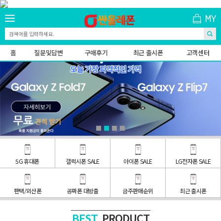
홈
질문및답변
구매후기
최근 출시폰
고객센터
5G 휴대폰
갤럭시폰 SALE
아이폰 SALE
LG전자폰 SALE
팬택/외산폰
공짜폰 대방출
금주판매순위
최근 출시폰
PRODUCT
BEST